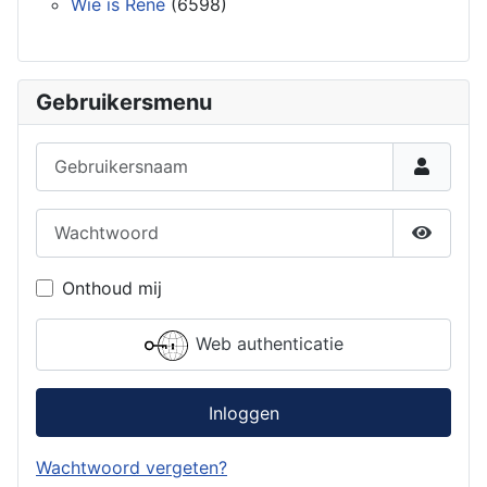
Wie is René
(6598)
Gebruikersmenu
Gebruikersnaam
Wachtwoord
Toon w
Onthoud mij
Web authenticatie
Inloggen
Wachtwoord vergeten?